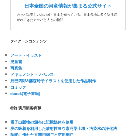
日本全国の河童情報が集まる公式サイト
カッパは美しい水の国・日本を知っている。日本各地に多く語り継
がれてきたカッパと人との物語。
タイクーンコンテンツ
アート・イラスト
児童書
写真集
ドキュメント・ノベルス
辰巳四郎&藤森玲子イラストを使用した作品制作
コミック
ebook(電子書籍)
特許/実用新案/商標
電子出版物の頒布に記憶媒体を使用
炭の吸着を利用した放射性ヨウ素汚染土壌・汚染水の浄化法
防犯に優れた玄関用網戸と窓用網戸