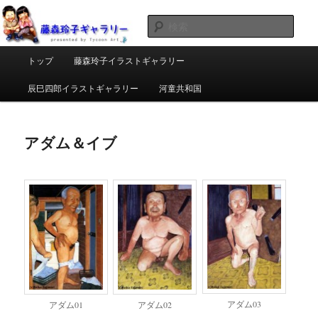
メ
イラストレーター藤森玲子と辰巳四郎作品を中心としたアートギャラリーを
運営。出版プロデュース、アート制作、絵・イラスト、まんが、写真・小説
イ
検
などあなたの作品を出版、あなたのできるをお手伝い。
ン
索
コ
メ
タイクーンアート ギャラリー |
トップ
藤森玲子イラストギャラリー
ン
イ
TYCOON ART
テ
ン
辰巳四郎イラストギャラリー
河童共和国
ン
メ
ツ
ニ
へ
ュ
アダム＆イブ
移
ー
動
アダム03
アダム01
アダム02